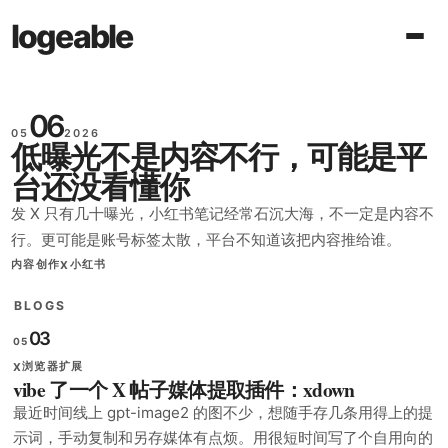
logeable
06
05
2026
低曝光不是内容不行，可能是平
台还没看懂你
发 X 只有几十曝光，小红书笔记经常石沉大海，不一定是内容不
行。更可能是账号标签太散，平台不知道该把内容推给谁。
内容创作
小红书
X
BLOGS
03
05
浏览器扩展
X
vibe 了一个 X 帖子媒体提取插件：xdown
最近时间线上 gpt-image2 的图不少，想随手存几条用得上的提
示词，手动复制和另存媒体有点烦。用很短时间写了个自用向的